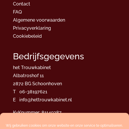
Contact
FAQ
Algemene voorwaarden
Privacyverklaring
Cookiebeleid
Bedrijfsgegevens
het Trouwkabinet
Albatroshof 11
2872 BG Schoonhoven
T 06-38197621
E info@hettrouwkabinet.nl
KvKnummer: 81149387
Btwnr.: NL002767597B39
Wij gebruiken cookies om onze website en onze service te optimaliseren.